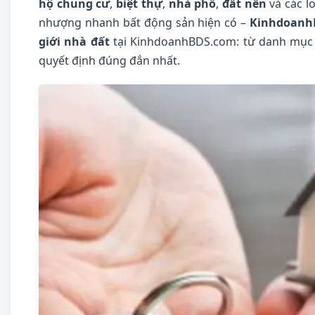
hộ chung cư
,
biệt thự
,
nhà phố
,
đất nền
và các l
nhượng nhanh bất động sản hiện có –
Kinhdoanh
giới nhà đất
tại KinhdoanhBDS.com: từ danh mục s
quyết định đúng đắn nhất.