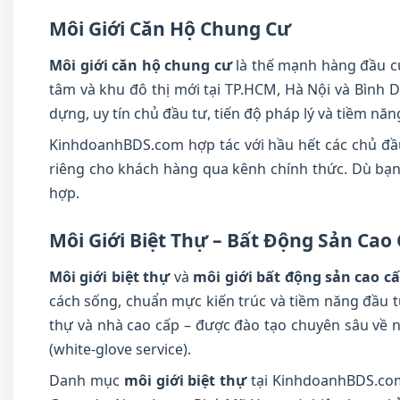
Môi Giới Căn Hộ Chung Cư
Môi giới căn hộ chung cư
là thế mạnh hàng đầu c
tâm và khu đô thị mới tại TP.HCM, Hà Nội và Bình
dựng, uy tín chủ đầu tư, tiến độ pháp lý và tiềm nă
KinhdoanhBDS.com hợp tác với hầu hết các chủ đầu 
riêng cho khách hàng qua kênh chính thức. Dù bạ
hợp.
Môi Giới Biệt Thự – Bất Động Sản Cao
Môi giới biệt thự
và
môi giới bất động sản cao c
cách sống, chuẩn mực kiến trúc và tiềm năng đầu t
thự và nhà cao cấp – được đào tạo chuyên sâu về n
(white-glove service).
Danh mục
môi giới biệt thự
tại KinhdoanhBDS.com b