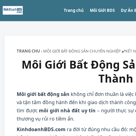
Trang chủ
Môi Giới BDS
Dự Án 
TRANG CHU
›
MÔI GIỚI BẤT ĐỘNG SẢN CHUYÊN NGHIỆP ✔️KẾT 
Môi Giới Bất Động S
Thành 
Môi giới bất động sản
không chỉ đơn thuần là việc 
và tận tâm đồng hành đến khi giao dịch thành công 
tìm được
môi giới nhà đất uy tín
– người thực sự đ
thương vụ rủi ro tiềm ẩn.
KinhdoanhBDS.com
ra đời từ đúng nhu cầu đó: m