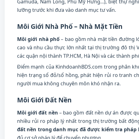
Gamuda, Nam Long, Phú Mỹ Hưng...), biệt thự nghỉ 
lưỡng trước khi đưa vào danh mục tư vấn.
Môi Giới Nhà Phố – Nhà Mặt Tiền
Môi giới nhà phố
– bao gồm nhà mặt tiền đường lớ
cao và nhu cầu thực lớn nhất tại thị trường đô t
các quận nội thành TP.HCM, Hà Nội và các thành ph
Điểm mạnh của KinhdoanhBDS.com trong phân k
hiện trạng sổ đỏ/sổ hồng, phát hiện rủi ro tranh c
người mua không chuyên môn khó nhận ra.
Môi Giới Đất Nền
Môi giới đất nền
– bao gồm đất nền dự án được quy 
nhiều rủi ro pháp lý nhất trong thị trường bất đ
đất nền trong danh mục đã được kiểm tra pháp 
đủ cơ sở pháp lý để chuyển nhượng.