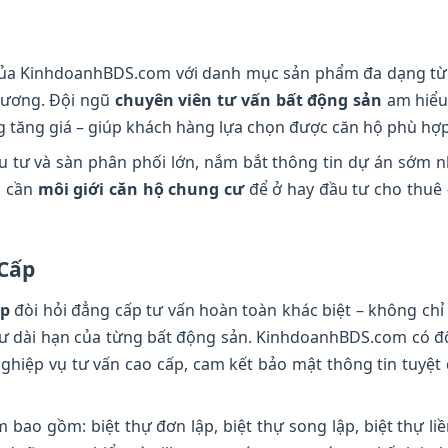
ủa KinhdoanhBDS.com với danh mục sản phẩm đa dạng từ bì
 Dương. Đội ngũ
chuyên viên tư vấn bất động sản
am hiểu 
ng tăng giá – giúp khách hàng lựa chọn được căn hộ phù hợp
tư và sàn phân phối lớn, nắm bắt thông tin dự án sớm nhấ
n cần
môi giới căn hộ chung cư
để ở hay đầu tư cho thuê
 Cấp
ấp
đòi hỏi đẳng cấp tư vấn hoàn toàn khác biệt – không chỉ
ư dài hạn của từng bất động sản. KinhdoanhBDS.com có độ
ghiệp vụ tư vấn cao cấp, cam kết bảo mật thông tin tuyệt 
ao gồm: biệt thự đơn lập, biệt thự song lập, biệt thự liề