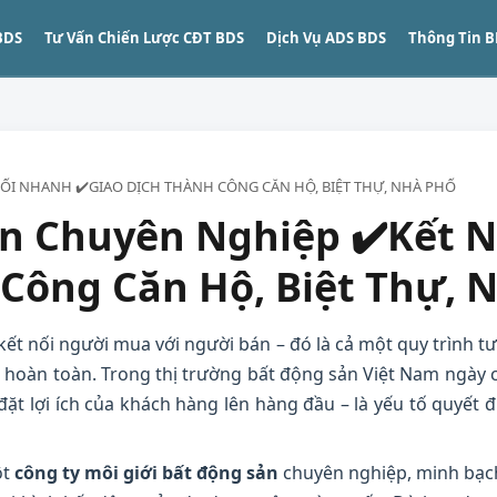
BDS
Tư Vấn Chiến Lược CĐT BDS
Dịch Vụ ADS BDS
Thông Tin 
NỐI NHANH ✔️GIAO DỊCH THÀNH CÔNG CĂN HỘ, BIỆT THỰ, NHÀ PHỐ
ản Chuyên Nghiệp ✔️Kết N
Công Căn Hộ, Biệt Thự, 
kết nối người mua với người bán – đó là cả một quy trình t
hoàn toàn. Trong thị trường bất động sản Việt Nam ngày c
ặt lợi ích của khách hàng lên hàng đầu – là yếu tố quyết 
ột
công ty môi giới bất động sản
chuyên nghiệp, minh bạch