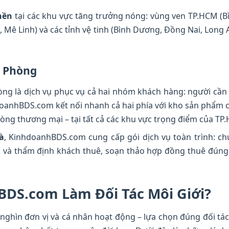
nền
tại các khu vực tăng trưởng nóng: vùng ven TP.HCM (B
, Mê Linh) và các tỉnh vệ tinh (Bình Dương, Đồng Nai, Long 
n Phòng
hòng là dịch vụ phục vụ cả hai nhóm khách hàng: người cầ
oanhBDS.com kết nối nhanh cả hai phía với kho sản phẩm ch
ng thương mại – tại tất cả các khu vực trọng điểm của TP
à
, KinhdoanhBDS.com cung cấp gói dịch vụ toàn trình: c
c và thẩm định khách thuê, soạn thảo hợp đồng thuê đúng 
BDS.com Làm Đối Tác Môi Giới?
nghìn đơn vị và cá nhân hoạt động – lựa chọn đúng đối tá