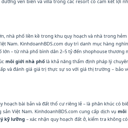
dưỡng ven biển và villa trong các resort có cam kết lợi
n, nhà phố liền kề trong khu quy hoạch và nhà trong hẻm
hị Việt Nam. KinhdoanhBDS.com duy trì danh mục hàng ng
ố lớn – từ nhà phố bình dân 2–5 tỷ đến shophouse thương m
húc
môi giới nhà phố
là khả năng thẩm định pháp lý chuyên 
hấp và đánh giá giá trị thực sự so với giá thị trường – bảo
hoạch bài bản và đất thổ cư riêng lẻ – là phân khúc có bi
ộng sản Việt Nam. KinhdoanhBDS.com cung cấp dịch vụ
môi 
lý kỹ lưỡng
– xác nhận quy hoạch đất ở, kiểm tra không c